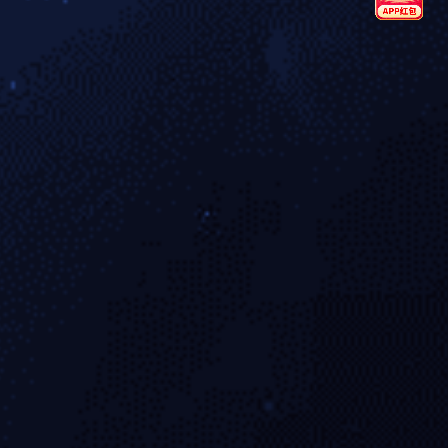
济保障，更是对他职业生涯发展的重要推
能力和篮球智商。这份崭新的合同将使他有
这也是外界对他实力认可的一种体现。
任何年轻人来说都是莫大的鼓励。这意味着
也必然令其受到更多关注，这将促使他在比
好处，但它同时也会带来不少挑战。例如，
情绪，以及如何在场上承担起领袖责任。因
还有伴随而来的责任与挑战。
万美元引发广泛关注，不仅因其数额庞大，也因