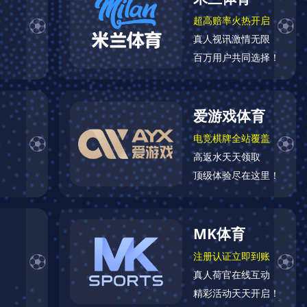
2026-07-03 03:57
47 次阅读
元，这一消息引发了广泛的关注。在NBA这
仅仅是个人收入的体现，更是球队未来发展
不仅关乎个人职业生涯，也可能影响到火箭
如何看待这样一份高额合同，亦成为各方讨