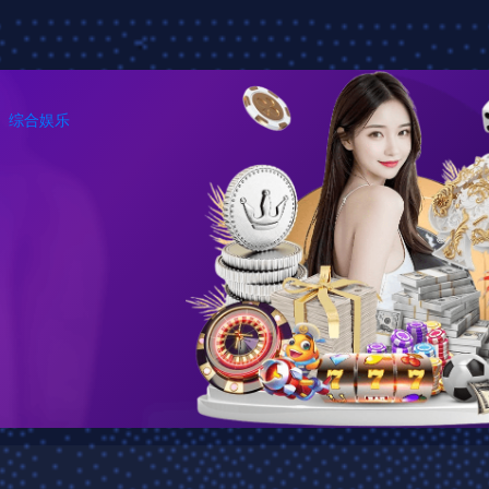
体育
下载App
公司简介
 权威体育数据
提供包括NBA、英超、欧洲
用户信赖。