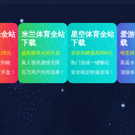
论的焦点。本文将从薪资水平、市场环境、球队
深入探讨。
1、薪资水平与市场趋势
首先，从薪资水平来看，2200万美元的年薪在N
森在场上的表现和潜力，同时也展示了他受到球
盟里，能够获得如此丰厚合约并不是轻而易举之
成为火箭队的重要核心。
其次，随着NBA工资帽不断上升，球员薪酬结构
过出色表现迅速获得高额合同，这使得整体薪资
森所获得的合同实际上也是一种市场趋势的体现
杆，从而进一步推动联盟内部竞争。
最后，不同于以往一些老将依靠经验获取高额合
发展潜力。伊森身上所展现出的天赋和拼搏精神